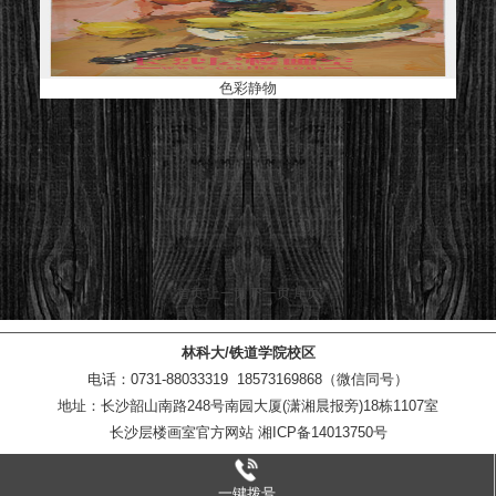
色彩静物
首页
上一页
下一页
尾页
林科大/铁道学院校区
电话：0731-88033319 18573169868（微信同号）
地址：长沙韶山南路248号南园大厦(潇湘晨报旁)18栋1107室
长沙层楼画室官方网站 湘ICP备14013750号
一键拨号