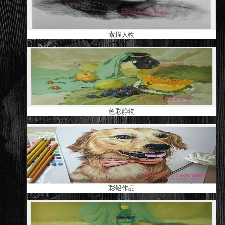
素描人物
色彩静物
彩铅作品