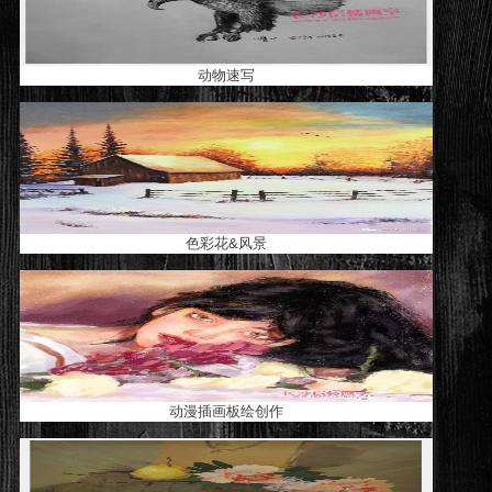
动物速写
色彩花&风景
动漫插画板绘创作