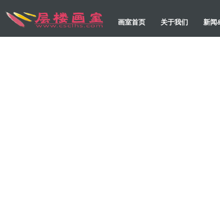
画室首页
关于我们
新闻