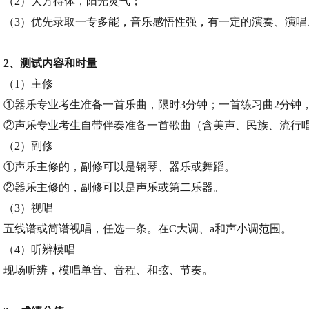
（2）大方得体，阳光灵气；
（3）优先录取一专多能，音乐感悟性强，有一定的演奏、演唱
2、测试内容和时量
（1）主修
①器乐专业考生准备一首乐曲，限时3分钟；一首练习曲2分钟
②声乐专业考生自带伴奏准备一首歌曲（含美声、民族、流行唱
（2）副修
①声乐主修的，副修可以是钢琴、器乐或舞蹈。
②器乐主修的，副修可以是声乐或第二乐器。
（3）视唱
五线谱或简谱视唱，任选一条。在C大调、a和声小调范围。
（4）听辨模唱
现场听辨，模唱单音、音程、和弦、节奏。