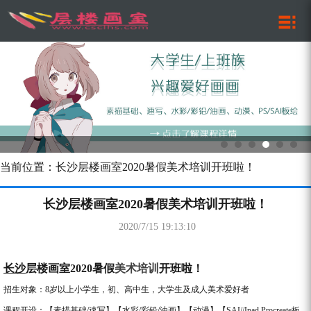
当前位置：长沙层楼画室2020暑假美术培训开班啦！
长沙层楼画室2020暑假美术培训开班啦！
2020/7/15 19:13:10
标签
:
长沙美术培训
,湖南procreate培训,sai板绘,暑假美术班
长沙
层楼画室
2020
暑假
美术
培训
开班啦！
招生对象：
8
岁以上小学生，初、高中生，大学生及成人美术爱好者
课程开设：
【素描基础
/
速写】【水彩
/
彩铅
/
油画】【动漫】【
SAI//Ipad Procreate
板