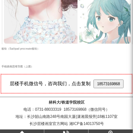
板绘（Sai/ipad procreate板绘）
手稿插画思维导图（上图）
层楼手机微信号，咨询我们，点击复制
18573169868
林科大/铁道学院校区
电话：0731-88033319 18573169868（微信同号）
地址：长沙韶山南路248号南园大厦(潇湘晨报旁)18栋1107室
长沙层楼画室官方网站 湘ICP备14013750号