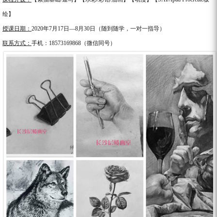
绘】
授课日期：
2020年
7
月
17
日—
8
月
30
日（随到随学，一对一指导）
联系方式：
手机：
18573169868
（微信同号）