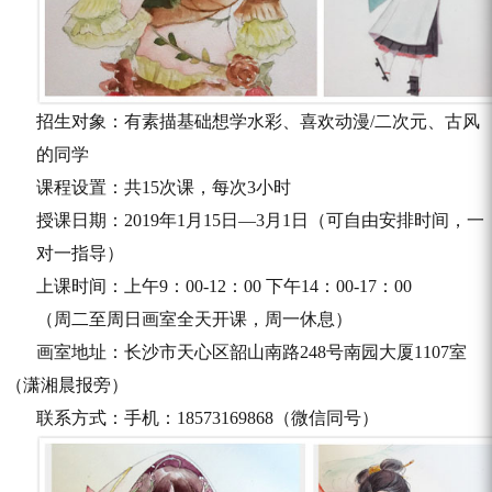
招生对象：有素描基础想学水彩、喜欢动漫
/
二次元、古风
的同学
课程设置：共
15
次课，每次
3
小时
授课日期：
2019
年
1
月
15
日
—3
月
1
日（可自由安排时间，一
对一指导）
上课时间：上午
9
：
00-12
：
00
下午
14
：
00-17
：
00
（周二至周日画室全天开课，周一休息）
画室地址：长沙市天心区韶山南路
248
号南园大厦
1107
室
（潇湘晨报旁）
联系方式：手机：
18573169868
（微信同号）