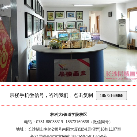
层楼手机微信号，咨询我们，点击复制
18573169868
林科大/铁道学院校区
电话：0731-88033319 18573169868（微信同号）
地址：长沙韶山南路248号南园大厦(潇湘晨报旁)18栋1107室
长沙层楼画室官方网站 湘ICP备14013750号